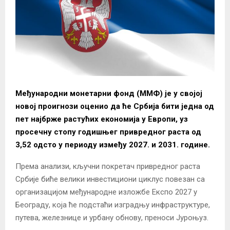
Међународни монетарни фонд (ММФ) је у својој
новој проигнози оценио да ће Србија бити једна од
пет најбрже растућих економија у Европи, уз
просечну стопу годишњег привредног раста од
3,52 одсто у периоду између 2027. и 2031. године.
Према анализи, кључни покретач привредног раста
Србије биће велики инвестициони циклус повезан са
организацијом међународне изложбе Експо 2027 у
Београду, која ће подстаћи изградњу инфраструктуре,
путева, железнице и урбану обнову, преноси Јуроњуз.