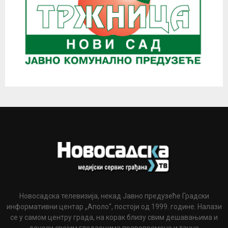
Новосадска телевизија, некад Jавно предузеће Градски
информативни центар „Аполо“, постоји од 1999. године. Налази
се у самом центру града, на корак близу свим дешавањима и